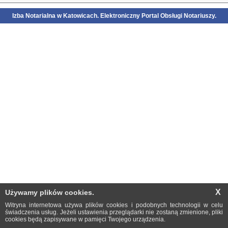
ZASTĘPCA SZUKA
Izba Notarialna w Katowicach.
E
lektroniczny
P
ortal
O
bsługi
N
otariuszy.
NOTARIUSZA
APLIKANT SZUKA
PATRONA
INNE
X
Używamy plików cookies.
Witryna internetowa używa plików cookies i podobnych technologii w celu
świadczenia usług. Jeżeli ustawienia przeglądarki nie zostaną zmienione, pliki
cookies będą zapisywane w pamięci Twojego urządzenia.
Opracowanie
RejNET
.