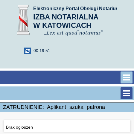
IZBA NOTARIALNA
W KATOWICACH
00:19:51
O SYSTEMIE
POMOC
ZATRUDNIENIE
ZATRUDNIENIE: Aplikant szuka patrona
KONTAKT
NOTARIUSZ SZUKA
ZASTĘPCY
LOGOWANIE
Brak ogłoszeń
NOTARIUSZ SZUKA
APLIKANTA