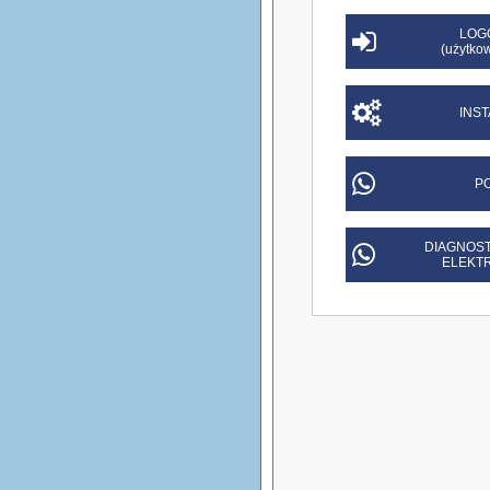
LOG
(użytkow
INS
P
DIAGNOST
ELEKT