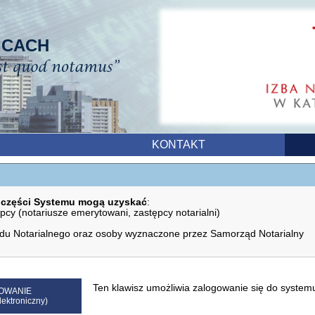
ICACH
KONTAKT
 części Systemu mogą uzyskać
:
ępcy (notariusze emerytowani, zastępcy notarialni)
u Notarialnego oraz osoby wyznaczone przez Samorząd Notarialny
Ten klawisz umożliwia zalogowanie się do system
OWANIE
lektroniczny)