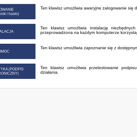
Ten klawisz umożliwia awaryjne zalogowanie się 
OWANIE
nik i hasło)
Ten klawisz umożliwia instalację niezbędnyc
TALACJA
przeprowadzona na każdym komputerze korzystaj
Ten klawisz umożliwia zapoznanie się z dostępny
OMOC
Ten klawisz umożliwia przetestowanie podpisu
YKA (PODPIS
działania.
RONICZNY)